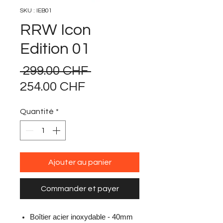
SKU : IEB01
RRW Icon
Edition 01
Prix
 299.00 CHF 
Prix
original
254.00 CHF
promotionnel
Quantité
*
Ajouter au panier
Commander et payer
Boîtier acier inoxydable - 40mm